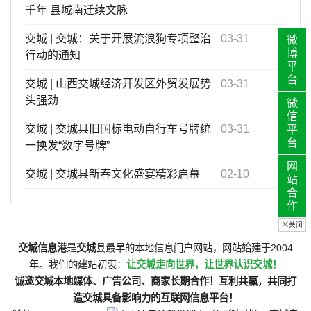
千年 县城南迁续文脉
交城
|
交城：关于开展流浪狗专项整治
03-31
微
博
行动的通知
平
台
交城
|
山西交城经济开发区外贸发展势
03-31
头强劲
微
信
交城
|
交城县旧国标电动自行车号牌统
03-31
平
台
一换发“数字号牌”
网
交城
|
交城县新春文化盛宴精彩启幕
02-10
站
合
作
关闭
交城信息港
是
交城
县最早的本地信息门户网站，网站始建于2004
年。我们的建站初衷：
让交城走向世界，让世界认识交城！
诚邀交城本地媒体、广告公司、商家长期合作！互利共赢，共同打
造交城具备影响力的互联网信息平台！