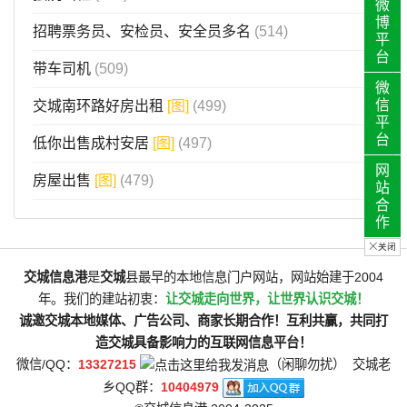
微
博
招聘票务员、安检员、安全员多名
(514)
平
台
带车司机
(509)
微
信
交城南环路好房出租
[图]
(499)
平
台
低你出售成村安居
[图]
(497)
网
房屋出售
[图]
(479)
站
合
作
关闭
交城信息港
是
交城
县最早的本地信息门户网站，网站始建于2004
年。我们的建站初衷：
让交城走向世界，让世界认识交城！
诚邀交城本地媒体、广告公司、商家长期合作！互利共赢，共同打
造交城具备影响力的互联网信息平台！
微信/QQ：
13327215
（闲聊勿扰） 交城老
乡QQ群：
10404979