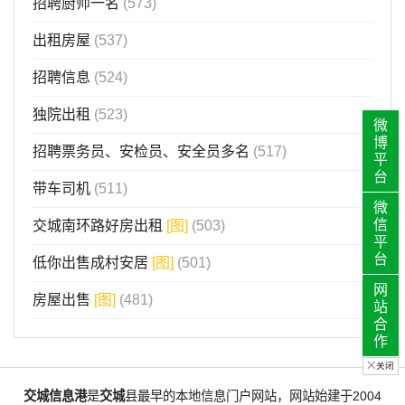
招聘厨师一名
(573)
出租房屋
(537)
招聘信息
(524)
独院出租
(523)
微
博
招聘票务员、安检员、安全员多名
(517)
平
台
带车司机
(511)
微
信
交城南环路好房出租
[图]
(503)
平
台
低你出售成村安居
[图]
(501)
网
房屋出售
[图]
(481)
站
合
作
关闭
交城信息港
是
交城
县最早的本地信息门户网站，网站始建于2004