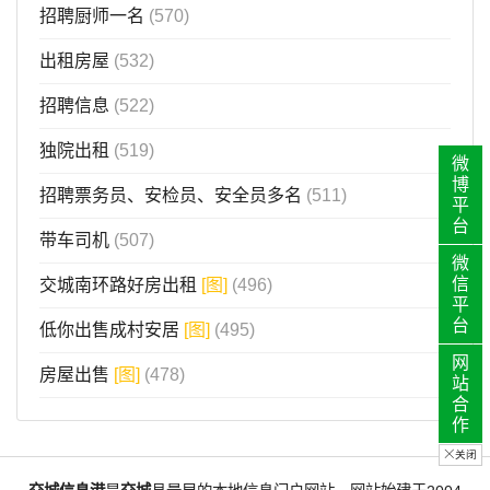
招聘厨师一名
(570)
出租房屋
(532)
招聘信息
(522)
独院出租
(519)
微
博
招聘票务员、安检员、安全员多名
(511)
平
台
带车司机
(507)
微
信
交城南环路好房出租
[图]
(496)
平
台
低你出售成村安居
[图]
(495)
网
房屋出售
[图]
(478)
站
合
作
关闭