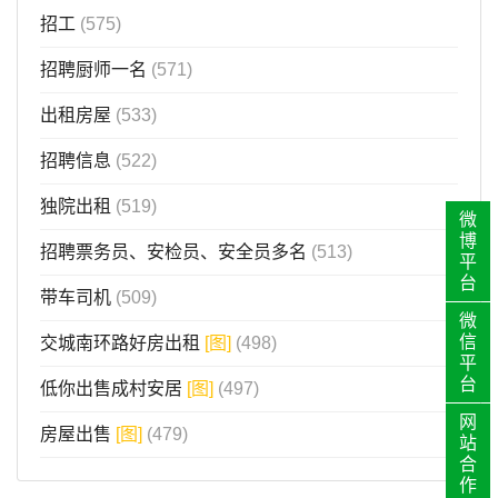
招工
(575)
招聘厨师一名
(571)
出租房屋
(533)
招聘信息
(522)
独院出租
(519)
微
博
招聘票务员、安检员、安全员多名
(513)
平
台
带车司机
(509)
微
信
交城南环路好房出租
[图]
(498)
平
台
低你出售成村安居
[图]
(497)
网
房屋出售
[图]
(479)
站
合
作