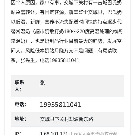
因个人原因，家中有事，交城下关村有一古城巴氏奶
站急需转让，有固定客源，覆盖整个交城县，巴氏奶
以低温，新鲜，营养不流失配送时间快的特点逐步代
替常温奶（超市奶散打奶180～220度高温处理的统称
常温奶），也是奶制品行业目前最大的趋势，发展空
间大，风险低本奶站月赚万元不是问题，有意请联
系，张先生，电话19935811041
联系
张
人：
电话：
地址：
交城县下关村却波街东路
IP：
1.68.101.171
山西省太原市(数据仅作参